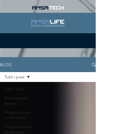
BLOG
Tutti i post
Tutti i post
Sicurezza sul
lavoro
Progettazione
antincendio
Progettazione
strutturale