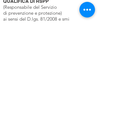
QUALIFICA DI RSPP
(Responsabile del Servizio
di prevenzione e protezione)
ai sensi del D.lgs. 81/2008 e smi
FORMATORE PER LA SICUREZZA
In possesso dei requisiti di “formatore
per la sicurezza”
ai sensi del Decreto Interministeriale del
06/03/2013
PROFESSIONISTA ANTINCENDIO
Iscritto negli elenchi del Ministero degli
interni al N° AO332I0045
COORDINATORE
PER LA SICUREZZA CANTIERI
In regola con gli aggiornamenti obbligatori
SKILLS