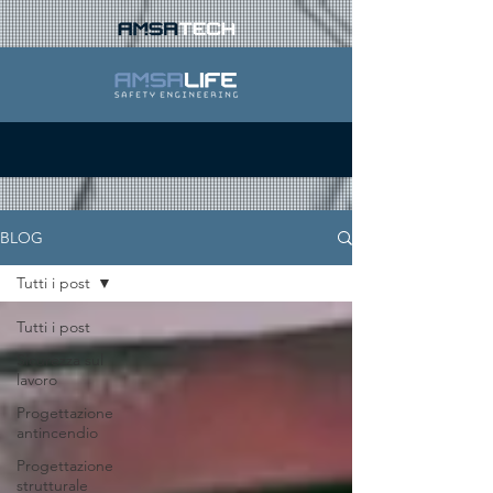
BLOG
Tutti i post
Tutti i post
Sicurezza sul
lavoro
Progettazione
antincendio
Progettazione
strutturale