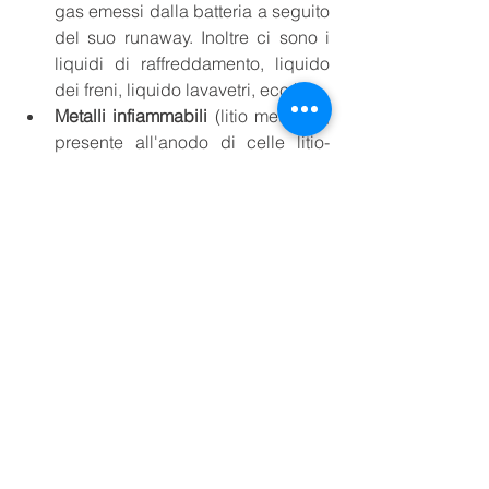
gas emessi dalla batteria a seguito 
del suo runaway. Inoltre ci sono i 
liquidi di raffreddamento, liquido 
dei freni, liquido lavavetri, ecc.).
Metalli infiammabili
 (litio metallico, 
presente all'anodo di celle litio-
ione cariche).
Dispositivi elettrici
 (BMS, ecc.).
Pertanto, bisogna porre particolare 
attenzione sulla scelta dell'estinguente. 
Infatti, se pensassimo di utilizzare solo 
anidride carbonica o altri prodotti 
chimici, il risultato sarebbe unicamente 
quello di mantenere sotto controllo 
l’incendio. Non riusciremmo tuttavia né 
a raffreddare il pacco batteria né ad 
impedirne la riaccensione. D’altro 
canto, se applicassimo acqua 
nebulizzata, sarebbe possibile sia 