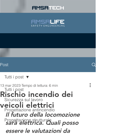
Post
Tutti i post
13 mar 2023
Tempo di lettura: 6 min
Tutti i post
Rischio incendio dei
Sicurezza sul lavoro
veicoli elettrici
Progettazione antincendio
Il futuro della locomozione 
Progettazione strutturale
sarà elettrica. Quali posso 
essere le valutazioni da 